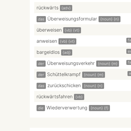
rückwärts
{adv}
Überweisungsformular
das
{noun}
{n}
überweisen
{vb}
{vt}
f
anweisen
{vb}
{vt}
e
bargeldlos
{adj}
f
Überweisungsverkehr
der
{noun}
{m}
Schüttelkrampf
der
{noun}
{m}
zurückschicken
das
{noun}
{n}
rückwärtsfahren
{vb}
Wiederverwertung
die
{noun}
{f}