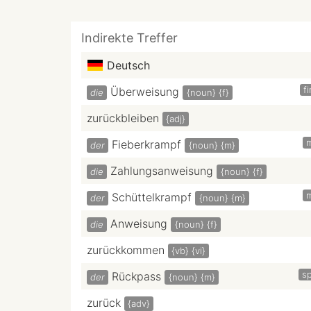
Indirekte Treffer
Deutsch
f
Überweisung
die
{noun}
{f}
zurückbleiben
{adj}
Fieberkrampf
der
{noun}
{m}
Zahlungsanweisung
die
{noun}
{f}
Schüttelkrampf
der
{noun}
{m}
Anweisung
die
{noun}
{f}
zurückkommen
{vb}
{vi}
sp
Rückpass
der
{noun}
{m}
zurück
{adv}