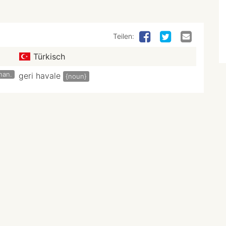
Teilen:
Türkisch
inan.
geri havale
{noun}