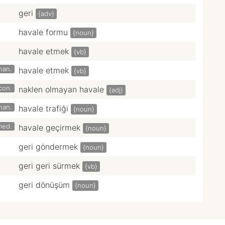
geri
{adv}
havale formu
{noun}
havale etmek
{vb}
inan.
havale etmek
{vb}
con.
naklen olmayan havale
{adj}
inan.
havale trafiği
{noun}
med.
havale geçirmek
{noun}
geri göndermek
{noun}
geri geri sürmek
{vb}
geri dönüşüm
{noun}