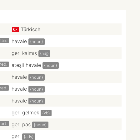
Türkisch
inan.
havale
{noun}
geri kalmış
{adj}
med.
ateşli havale
{noun}
havale
{noun}
med.
havale
{noun}
havale
{noun}
geri gelmek
{vb}
ort.
geri pas
{noun}
geri
{adv}