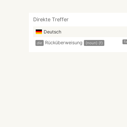
Direkte Treffer
Deutsch
f
Rücküberweisung
die
{noun}
{f}