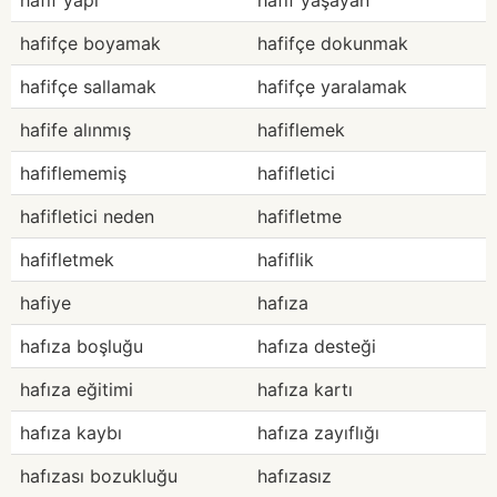
hafif yapı
hafif yaşayan
hafifçe boyamak
hafifçe dokunmak
hafifçe sallamak
hafifçe yaralamak
hafife alınmış
hafiflemek
hafiflememiş
hafifletici
hafifletici neden
hafifletme
hafifletmek
hafiflik
hafiye
hafıza
hafıza boşluğu
hafıza desteği
hafıza eğitimi
hafıza kartı
hafıza kaybı
hafıza zayıflığı
hafızası bozukluğu
hafızasız