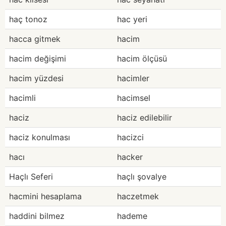
haç tonoz
hac yeri
hacca gitmek
hacim
hacim değişimi
hacim ölçüsü
hacim yüzdesi
hacimler
hacimli
hacimsel
haciz
haciz edilebilir
haciz konulması
hacizci
hacı
hacker
Haçlı Seferi
haçlı şovalye
hacmini hesaplama
haczetmek
haddini bilmez
hademe