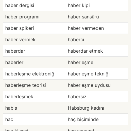
haber dergisi
haber kipi
haber programı
haber sansürü
haber spikeri
haber vermeden
haber vermek
haberci
haberdar
haberdar etmek
haberler
haberleşme
haberleşme elektroniği
haberleşme tekniği
haberleşme teorisi
haberleşme uydusu
haberleşmek
habersiz
habis
Habsburg kadını
hac
haç biçiminde
hac klisesi
hac seyahati