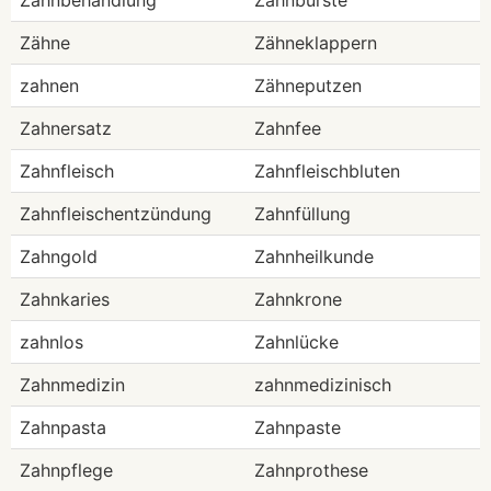
Zahnbehandlung
Zahnbürste
Zähne
Zähneklappern
zahnen
Zähneputzen
Zahnersatz
Zahnfee
Zahnfleisch
Zahnfleischbluten
Zahnfleischentzündung
Zahnfüllung
Zahngold
Zahnheilkunde
Zahnkaries
Zahnkrone
zahnlos
Zahnlücke
Zahnmedizin
zahnmedizinisch
Zahnpasta
Zahnpaste
Zahnpflege
Zahnprothese