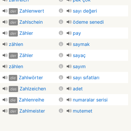
Zahlenwert
sayı değeri
der
Zahlschein
ödeme senedi
der
Zähler
pay
der
zählen
saymak
Zähler
sayaç
der
zählen
sayım
Zahlwörter
sayı sıfatları
die
Zahlzeichen
adet
das
Zahlenreihe
numaralar serisi
die
Zahlmeister
mutemet
der