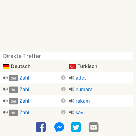
Direkte Treffer
Deutsch
Türkisch
Zahl
adet
die
Zahl
numara
die
Zahl
rakam
die
Zahl
sayı
die