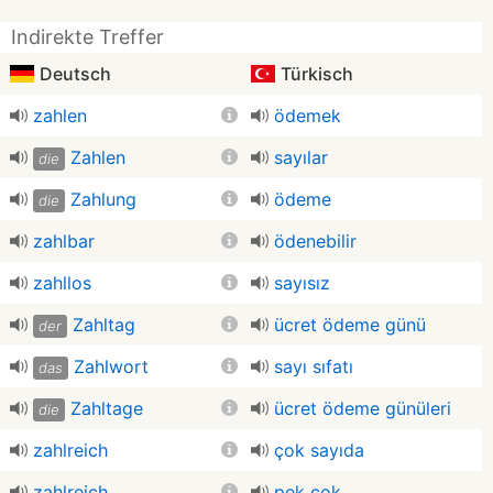
Indirekte Treffer
Deutsch
Türkisch
zahlen
ödemek
Zahlen
sayılar
die
Zahlung
ödeme
die
zahlbar
ödenebilir
zahllos
sayısız
Zahltag
ücret ödeme günü
der
Zahlwort
sayı sıfatı
das
Zahltage
ücret ödeme günüleri
die
zahlreich
çok sayıda
zahlreich
pek çok