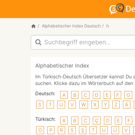
Alphabetischer Index Deutsch
h
Alphabetischer Index
Im Türkisch-Deutsch Übersetzer kannst Du 
suchen. Klicke dazu im Wörterbuch auf de
Deutsch:
A
B
C
D
E
F
G
S
T
U
V
W
X
Y
Z
Ä
Türkisch:
A
B
C
Ç
D
E
F
Ö
P
R
S
Ş
T
U
Ü
V