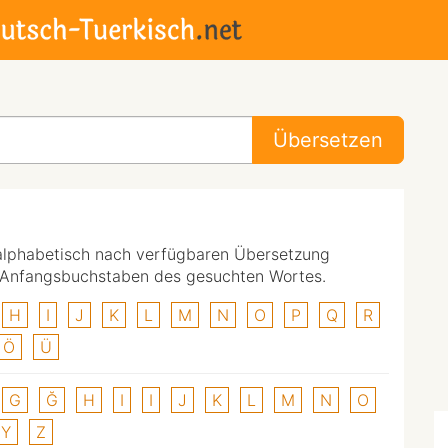
Übersetzen
alphabetisch nach verfügbaren Übersetzung
n Anfangsbuchstaben des gesuchten Wortes.
H
I
J
K
L
M
N
O
P
Q
R
Ö
Ü
G
Ğ
H
I
I
J
K
L
M
N
O
Y
Z