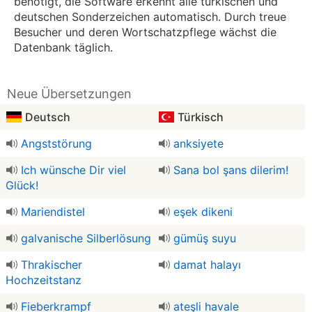
benötigt, die Software erkennt alle türkischen und
deutschen Sonderzeichen automatisch. Durch treue
Besucher und deren Wortschatzpflege wächst die
Datenbank täglich.
Neue Übersetzungen
Deutsch
Türkisch
Angststörung
anksiyete
Ich wünsche Dir viel
Sana bol şans dilerim!
Glück!
Mariendistel
eşek dikeni
galvanische Silberlösung
gümüş suyu
Thrakischer
damat halayı
Hochzeitstanz
Fieberkrampf
ateşli havale