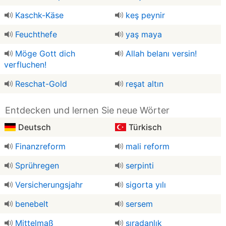
Kaschk-Käse
keş peynir
Feuchthefe
yaş maya
Möge Gott dich
Allah belanı versin!
verfluchen!
Reschat-Gold
reşat altın
Entdecken und lernen Sie neue Wörter
Deutsch
Türkisch
Finanzreform
mali reform
Sprühregen
serpinti
Versicherungsjahr
sigorta yılı
benebelt
sersem
Mittelmaß
sıradanlık