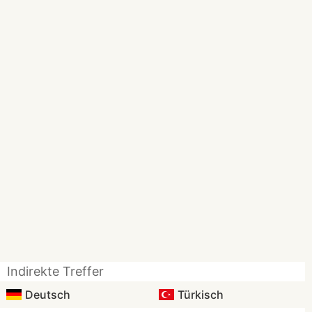
Indirekte Treffer
Deutsch
Türkisch