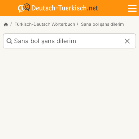
Türkisch-Deutsch Wörterbuch
Sana bol şans dilerim
Türkisch-
Deutsch
Übersetzung
für
"Sana
bol
şans
dilerim!"