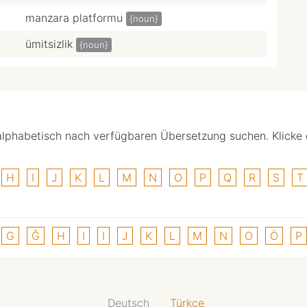
manzara platformu
{noun}
ümitsizlik
{noun}
alphabetisch nach verfügbaren Übersetzung suchen. Klicke
H
I
J
K
L
M
N
O
P
Q
R
S
T
G
Ğ
H
I
I
J
K
L
M
N
O
Ö
P
Deutsch
Türkçe