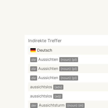
Indirekte Treffer
Deutsch
Aussichten
die
{noun}
{pl}
Aussichten
die
{noun}
{pl}
Aussichten
die
{noun}
{pl}
aussichtslos
{adv}
aussichtslos
{adj}
Aussichtsturm
der
{noun}
{m}