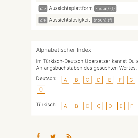
Aussichtsplattform
die
{noun}
{f}
Aussichtslosigkeit
die
{noun}
{f}
Alphabetischer Index
Im Türkisch-Deutsch Übersetzer kannst Du 
Anfangsbuchstaben des gesuchten Wortes.
Deutsch:
A
B
C
D
E
F
G
Ü
Türkisch:
A
B
C
Ç
D
E
F