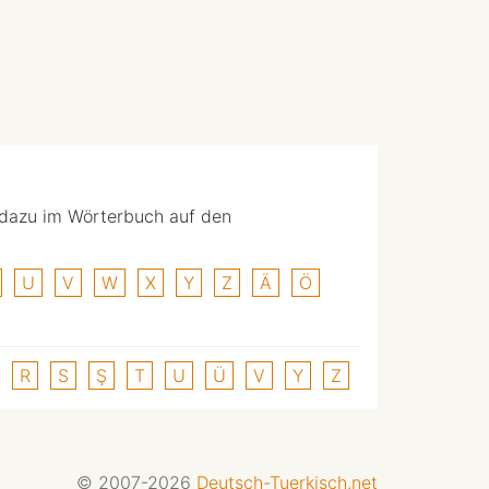
 dazu im Wörterbuch auf den
U
V
W
X
Y
Z
Ä
Ö
R
S
Ş
T
U
Ü
V
Y
Z
© 2007-2026
Deutsch-Tuerkisch.net