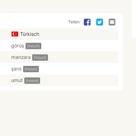
Teilen:
Türkisch
görüş
{noun}
manzara
{noun}
şans
{noun}
umut
{noun}