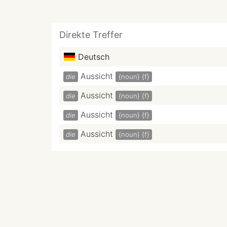
Direkte Treffer
Deutsch
Aussicht
die
{noun}
{f}
Aussicht
die
{noun}
{f}
Aussicht
die
{noun}
{f}
Aussicht
die
{noun}
{f}