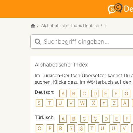
Alphabetischer Index Deutsch
j
Alphabetischer Index
Im Türkisch-Deutsch Übersetzer kannst Du 
suchen. Klicke dazu im Wörterbuch auf de
Deutsch:
A
B
C
D
E
F
G
S
T
U
V
W
X
Y
Z
Ä
Türkisch:
A
B
C
Ç
D
E
F
Ö
P
R
S
Ş
T
U
Ü
V