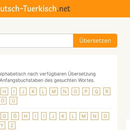
Übersetzen
alphabetisch nach verfügbaren Übersetzung
n Anfangsbuchstaben des gesuchten Wortes.
H
I
J
K
L
M
N
O
P
Q
R
Ö
Ü
G
Ğ
H
I
I
J
K
L
M
N
O
Y
Z