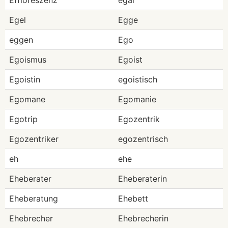
Effloreszenz
egal
Egel
Egge
eggen
Ego
Egoismus
Egoist
Egoistin
egoistisch
Egomane
Egomanie
Egotrip
Egozentrik
Egozentriker
egozentrisch
eh
ehe
Eheberater
Eheberaterin
Eheberatung
Ehebett
Ehebrecher
Ehebrecherin