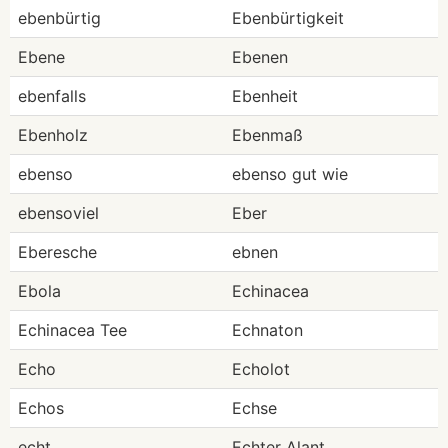
ebenbürtig
Ebenbürtigkeit
Ebene
Ebenen
ebenfalls
Ebenheit
Ebenholz
Ebenmaß
ebenso
ebenso gut wie
ebensoviel
Eber
Eberesche
ebnen
Ebola
Echinacea
Echinacea Tee
Echnaton
Echo
Echolot
Echos
Echse
echt
Echter Alant