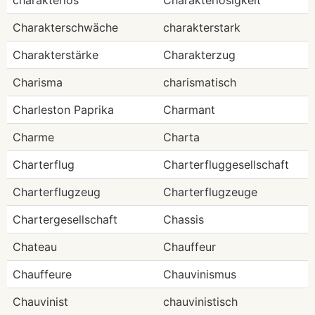
charakterlos
Charakterlosigkeit
Charakterschwäche
charakterstark
Charakterstärke
Charakterzug
Charisma
charismatisch
Charleston Paprika
Charmant
Charme
Charta
Charterflug
Charterfluggesellschaft
Charterflugzeug
Charterflugzeuge
Chartergesellschaft
Chassis
Chateau
Chauffeur
Chauffeure
Chauvinismus
Chauvinist
chauvinistisch