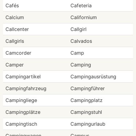
Cafés
Cafeteria
Calcium
Californium
Callcenter
Callgirl
Callgirls
Calvados
Camcorder
Camp
Camper
Camping
Campingartikel
Campingausrüstung
Campingfahrzeug
Campingführer
Campingliege
Campingplatz
Campingplätze
Campingstuhl
Campingtisch
Campingurlaub
Campingwagen
Campus