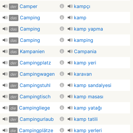
Camper
kampçı
der
Camping
kamp
das
Camping
kamp yapma
das
Camping
kamping
das
Kampanien
Campania
das
Campingplatz
kamp yeri
der
Campingwagen
karavan
der
Campingstuhl
kamp sandalyesi
der
Campingtisch
kamp masası
der
Campingliege
kamp yatağı
die
Campingurlaub
kamp tatili
der
Campingplätze
kamp yerleri
die