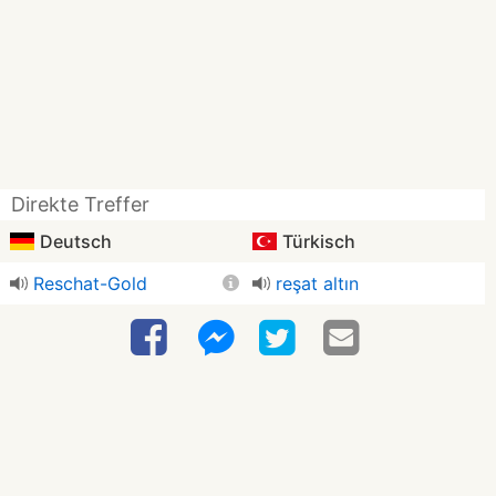
Direkte Treffer
Deutsch
Türkisch
Reschat-Gold
reşat altın