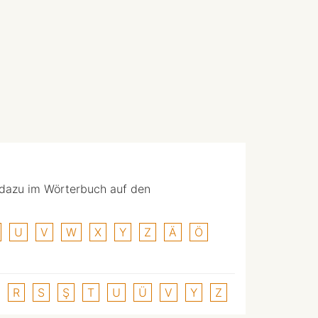
 dazu im Wörterbuch auf den
U
V
W
X
Y
Z
Ä
Ö
R
S
Ş
T
U
Ü
V
Y
Z