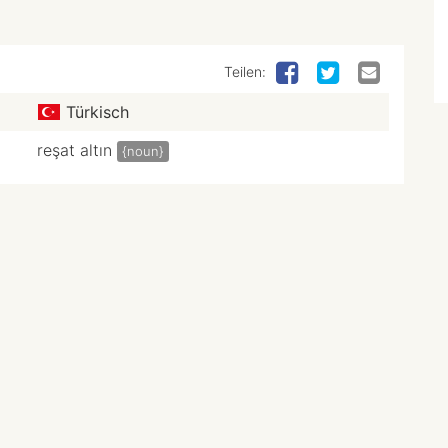
Teilen:
Türkisch
reşat altın
{noun}