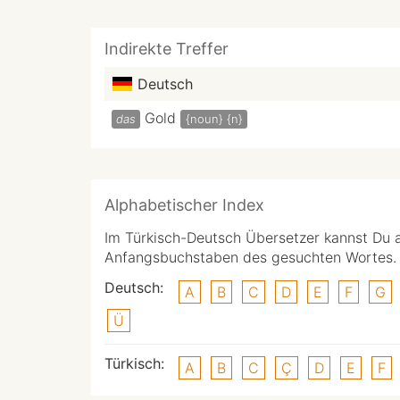
Indirekte Treffer
Deutsch
Gold
das
{noun}
{n}
Alphabetischer Index
Im Türkisch-Deutsch Übersetzer kannst Du 
Anfangsbuchstaben des gesuchten Wortes.
Deutsch:
A
B
C
D
E
F
G
Ü
Türkisch:
A
B
C
Ç
D
E
F