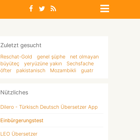
Zuletzt gesucht
Reschat-Gold
genel şüphe
net olmayan
büyüteç
yeryüzüne yakın
Sechsfache
öfter
pakistanisch
Mozambikli
guatr
Nützliches
Dilero - Türkisch Deutsch Übersetzer App
Einbürgerungstest
LEO Übersetzer