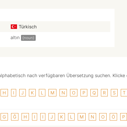
Türkisch
altın
{noun}
alphabetisch nach verfügbaren Übersetzung suchen. Klicke
H
I
J
K
L
M
N
O
P
Q
R
S
T
G
Ğ
H
I
I
J
K
L
M
N
O
Ö
P