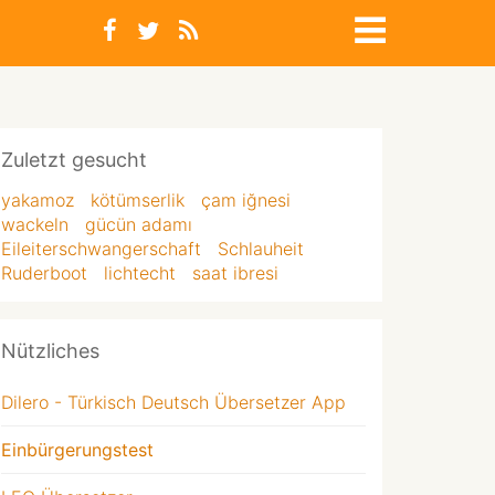
Zuletzt gesucht
yakamoz
kötümserlik
çam iğnesi
wackeln
gücün adamı
Eileiterschwangerschaft
Schlauheit
Ruderboot
lichtecht
saat ibresi
Nützliches
Dilero - Türkisch Deutsch Übersetzer App
Einbürgerungstest