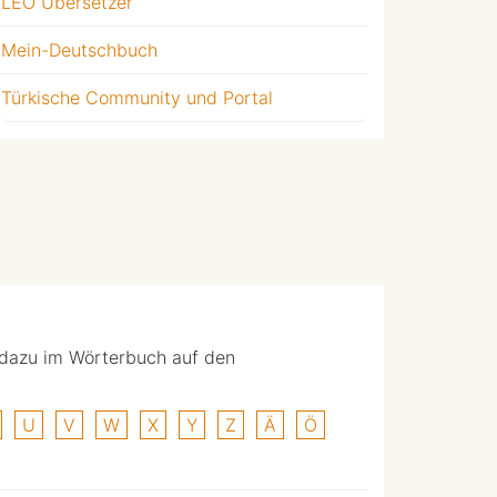
LEO Übersetzer
Mein-Deutschbuch
Türkische Community und Portal
 dazu im Wörterbuch auf den
U
V
W
X
Y
Z
Ä
Ö