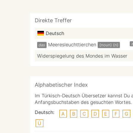
Direkte Treffer
Deutsch
z
Meeresleuchttierchen
das
{noun}
{n}
Widerspiegelung des Mondes im Wasser
Alphabetischer Index
Im Türkisch-Deutsch Übersetzer kannst Du 
Anfangsbuchstaben des gesuchten Wortes.
Deutsch:
A
B
C
D
E
F
G
Ü