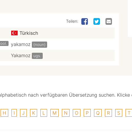
Teilen:
Türkisch
ool.
yakamoz
{noun}
Yakamoz
ugs.
alphabetisch nach verfügbaren Übersetzung suchen. Klicke
H
I
J
K
L
M
N
O
P
Q
R
S
T