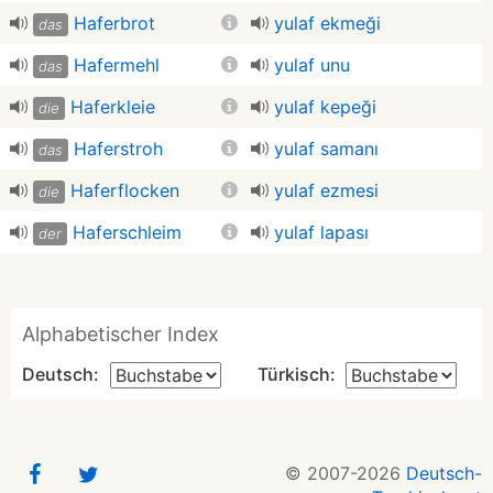
Haferbrot
yulaf ekmeği
das
Hafermehl
yulaf unu
das
Haferkleie
yulaf kepeği
die
Haferstroh
yulaf samanı
das
Haferflocken
yulaf ezmesi
die
Haferschleim
yulaf lapası
der
Alphabetischer Index
Deutsch:
Türkisch:
© 2007-2026
Deutsch-