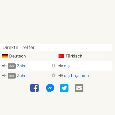
Direkte Treffer
Deutsch
Türkisch
Zahn
diş
der
Zahn
diş fırçalama
der