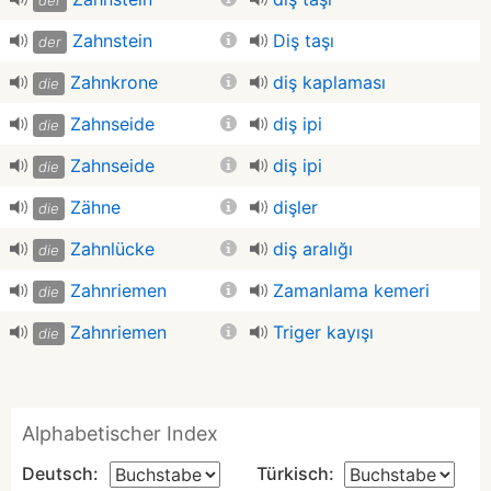
der
Zahnstein
Diş taşı
der
Zahnkrone
diş kaplaması
die
Zahnseide
diş ipi
die
Zahnseide
diş ipi
die
Zähne
dişler
die
Zahnlücke
diş aralığı
die
Zahnriemen
Zamanlama kemeri
die
Zahnriemen
Triger kayışı
die
Alphabetischer Index
Deutsch:
Türkisch: