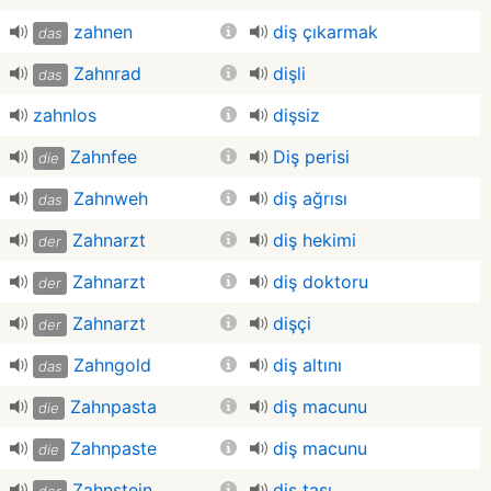
zahnen
diş çıkarmak
das
Zahnrad
dişli
das
zahnlos
dişsiz
Zahnfee
Diş perisi
die
Zahnweh
diş ağrısı
das
Zahnarzt
diş hekimi
der
Zahnarzt
diş doktoru
der
Zahnarzt
dişçi
der
Zahngold
diş altını
das
Zahnpasta
diş macunu
die
Zahnpaste
diş macunu
die
Zahnstein
diş taşı