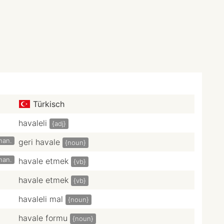
Türkisch
havaleli
{adj}
inan.
geri havale
{noun}
inan.
havale etmek
{vb}
havale etmek
{vb}
havaleli mal
{noun}
havale formu
{noun}