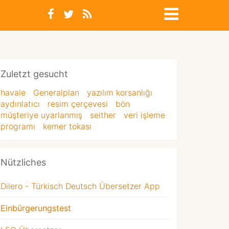
Zuletzt gesucht
havale
Generalplan
yazılım korsanlığı
aydınlatıcı
resim çerçevesi
bön
müşteriye uyarlanmış
seither
veri işleme
programı
kemer tokası
Nützliches
Dilero - Türkisch Deutsch Übersetzer App
Einbürgerungstest