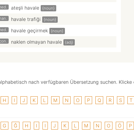
med.
ateşli havale
{noun}
inan.
havale trafiği
{noun}
med.
havale geçirmek
{noun}
con.
naklen olmayan havale
{adj}
alphabetisch nach verfügbaren Übersetzung suchen. Klicke
H
I
J
K
L
M
N
O
P
Q
R
S
T
G
Ğ
H
I
I
J
K
L
M
N
O
Ö
P