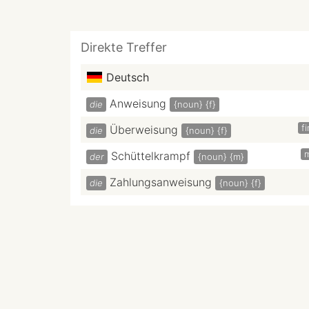
Direkte Treffer
Deutsch
Anweisung
die
{noun}
{f}
f
Überweisung
die
{noun}
{f}
Schüttelkrampf
der
{noun}
{m}
Zahlungsanweisung
die
{noun}
{f}