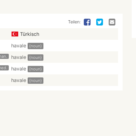
Teilen:
Türkisch
havale
{noun}
inan.
havale
{noun}
med.
havale
{noun}
havale
{noun}