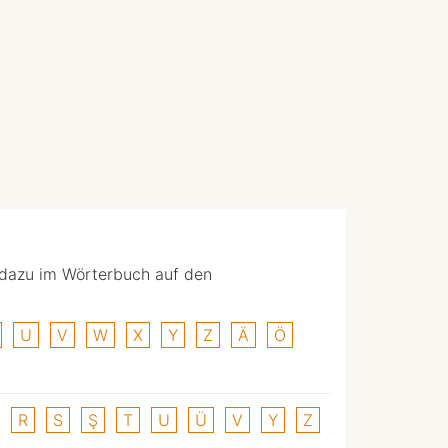
 dazu im Wörterbuch auf den
U
V
W
X
Y
Z
Ä
Ö
R
S
Ş
T
U
Ü
V
Y
Z