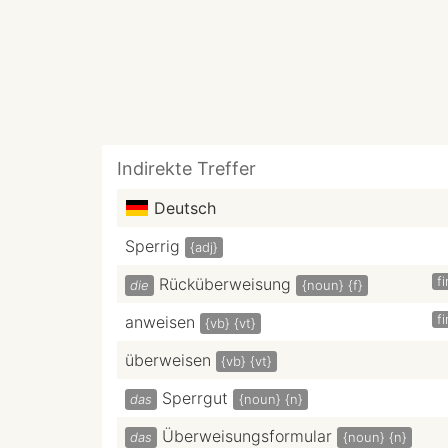
Indirekte Treffer
Deutsch
Sperrig
{adj}
f
Rücküberweisung
die
{noun}
{f}
f
anweisen
{vb}
{vt}
überweisen
{vb}
{vt}
Sperrgut
das
{noun}
{n}
Überweisungsformular
das
{noun}
{n}