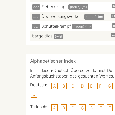
Fieberkrampf
der
{noun}
{m}
f
Überweisungsverkehr
der
{noun}
{m}
Schüttelkrampf
der
{noun}
{m}
e
bargeldlos
{adj}
Alphabetischer Index
Im Türkisch-Deutsch Übersetzer kannst Du 
Anfangsbuchstaben des gesuchten Wortes.
Deutsch:
A
B
C
D
E
F
G
Ü
Türkisch:
A
B
C
Ç
D
E
F