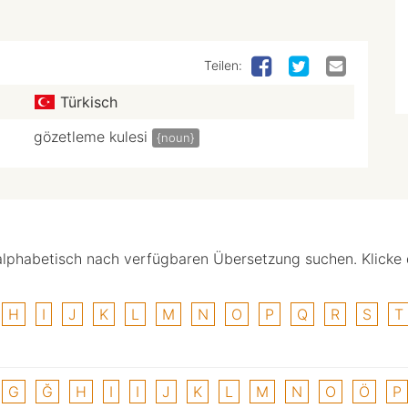
Teilen:
Türkisch
gözetleme kulesi
{noun}
alphabetisch nach verfügbaren Übersetzung suchen. Klicke
H
I
J
K
L
M
N
O
P
Q
R
S
T
G
Ğ
H
I
I
J
K
L
M
N
O
Ö
P