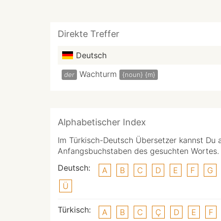
Direkte Treffer
Deutsch
Wachturm
der
{noun}
{m}
Alphabetischer Index
Im Türkisch-Deutsch Übersetzer kannst Du 
Anfangsbuchstaben des gesuchten Wortes.
Deutsch:
A
B
C
D
E
F
G
Ü
Türkisch:
A
B
C
Ç
D
E
F