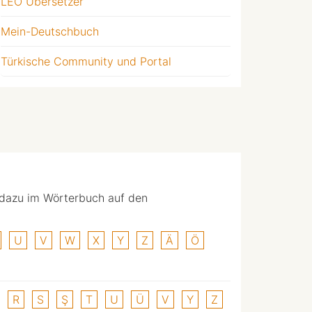
LEO Übersetzer
Mein-Deutschbuch
Türkische Community und Portal
 dazu im Wörterbuch auf den
U
V
W
X
Y
Z
Ä
Ö
R
S
Ş
T
U
Ü
V
Y
Z