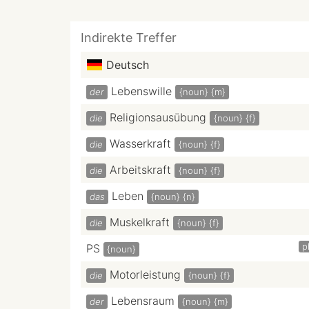
Indirekte Treffer
Deutsch
Lebenswille
der
{noun}
{m}
Religionsausübung
die
{noun}
{f}
Wasserkraft
die
{noun}
{f}
Arbeitskraft
die
{noun}
{f}
Leben
das
{noun}
{n}
Muskelkraft
die
{noun}
{f}
p
PS
{noun}
Motorleistung
die
{noun}
{f}
Lebensraum
der
{noun}
{m}