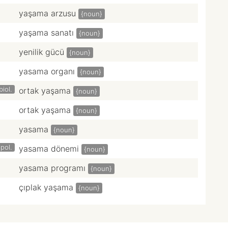
yaşama arzusu
{noun}
yaşama sanatı
{noun}
yenilik gücü
{noun}
yasama organı
{noun}
biol.
ortak yaşama
{noun}
ortak yaşama
{noun}
yasama
{noun}
pol.
yasama dönemi
{noun}
yasama programı
{noun}
çıplak yaşama
{noun}