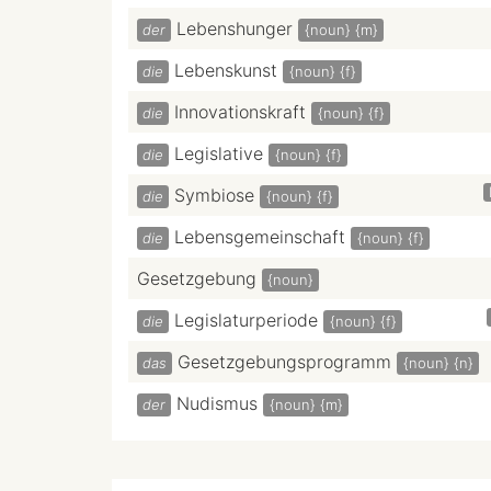
Lebenshunger
der
{noun}
{m}
Lebenskunst
die
{noun}
{f}
Innovationskraft
die
{noun}
{f}
Legislative
die
{noun}
{f}
Symbiose
die
{noun}
{f}
Lebensgemeinschaft
die
{noun}
{f}
Gesetzgebung
{noun}
Legislaturperiode
die
{noun}
{f}
Gesetzgebungsprogramm
das
{noun}
{n}
Nudismus
der
{noun}
{m}