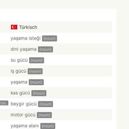
Türkisch
yaşama isteği
{noun}
dini yaşama
{noun}
su gücü
{noun}
iş gücü
{noun}
yaşama
{noun}
kas gücü
{noun}
hys.
beygir gücü
{noun}
motor gücü
{noun}
yaşama alanı
{noun}