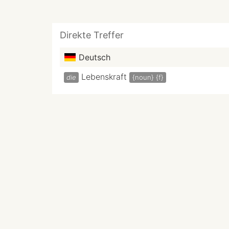
Direkte Treffer
Deutsch
Lebenskraft
die
{noun}
{f}