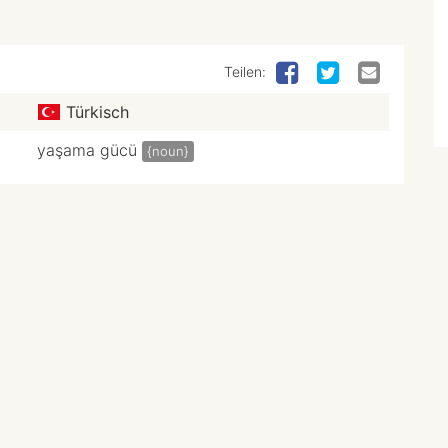
Teilen:
Türkisch
yaşama gücü
{noun}