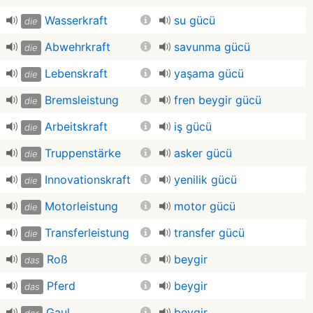
Wasserkraft
su gücü
die
Abwehrkraft
savunma gücü
die
Lebenskraft
yaşama gücü
die
Bremsleistung
fren beygir gücü
die
Arbeitskraft
iş gücü
die
Truppenstärke
asker gücü
die
Innovationskraft
yenilik gücü
die
Motorleistung
motor gücü
die
Transferleistung
transfer gücü
die
Roß
beygir
das
Pferd
beygir
das
Gaul
beygir