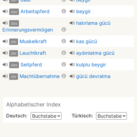
der
Arbeitspferd
beygir
das
hatırlama gücü
das
Erinnerungsvermögen
Muskelkraft
kas gücü
die
Leuchtkraft
aydınlatma gücü
die
Seitpferd
kulplu beygir
das
Machtübernahme
gücü devralma
die
Alphabetischer Index
Deutsch:
Türkisch: