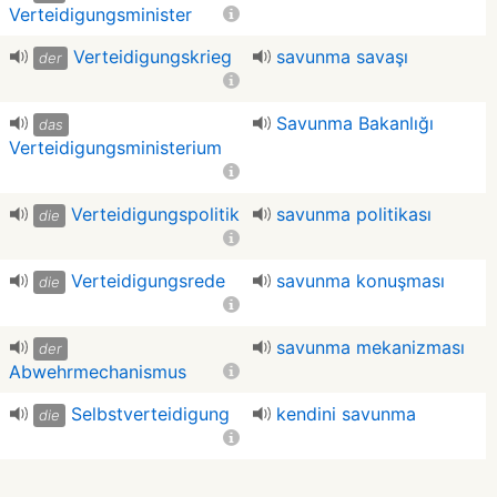
Verteidigungsminister
Verteidigungskrieg
savunma savaşı
der
Savunma Bakanlığı
das
Verteidigungsministerium
Verteidigungspolitik
savunma politikası
die
Verteidigungsrede
savunma konuşması
die
savunma mekanizması
der
Abwehrmechanismus
Selbstverteidigung
kendini savunma
die