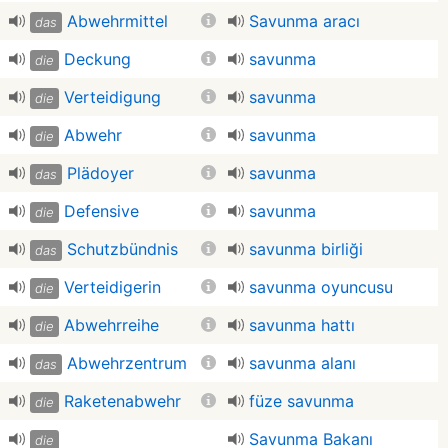
Abwehrmittel
Savunma aracı
das
Deckung
savunma
die
Verteidigung
savunma
die
Abwehr
savunma
die
Plädoyer
savunma
das
Defensive
savunma
die
Schutzbündnis
savunma birliği
das
Verteidigerin
savunma oyuncusu
die
Abwehrreihe
savunma hattı
die
Abwehrzentrum
savunma alanı
das
Raketenabwehr
füze savunma
die
Savunma Bakanı
die