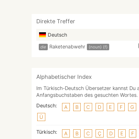
Direkte Treffer
Deutsch
Raketenabwehr
die
{noun}
{f}
Alphabetischer Index
Im Türkisch-Deutsch Übersetzer kannst Du 
Anfangsbuchstaben des gesuchten Wortes.
Deutsch:
A
B
C
D
E
F
G
Ü
Türkisch:
A
B
C
Ç
D
E
F