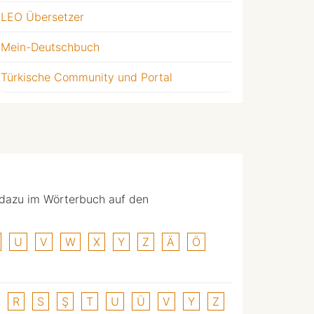
LEO Übersetzer
Mein-Deutschbuch
Türkische Community und Portal
 dazu im Wörterbuch auf den
U
V
W
X
Y
Z
Ä
Ö
R
S
Ş
T
U
Ü
V
Y
Z