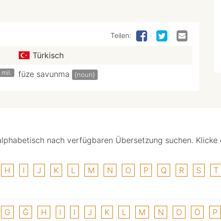
Teilen:
Türkisch
mil.
füze savunma
{noun}
alphabetisch nach verfügbaren Übersetzung suchen. Klicke
H
I
J
K
L
M
N
O
P
Q
R
S
T
G
Ğ
H
I
I
J
K
L
M
N
O
Ö
P