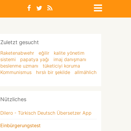
Zuletzt gesucht
Raketenabwehr
eğilir
kalite yönetim
sistemi
papatya yağı
imaj danışmanı
beslenme uzmanı
tüketiciyi koruma
Kommunismus
hırslı bir şekilde
allmählich
Nützliches
Dilero - Türkisch Deutsch Übersetzer App
Einbürgerungstest