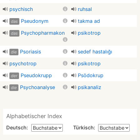
psychisch
ruhsal
Pseudonym
takma ad
das
Psychopharmakon
psikotrop
das
Psoriasis
sedef hastalığı
die
psychotrop
psikotrop
Pseudokrupp
Psödokrup
der
Psychoanalyse
psikanaliz
die
Alphabetischer Index
Deutsch:
Türkisch: