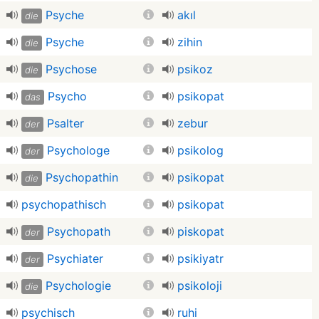
Psyche
akıl
die
Psyche
zihin
die
Psychose
psikoz
die
Psycho
psikopat
das
Psalter
zebur
der
Psychologe
psikolog
der
Psychopathin
psikopat
die
psychopathisch
psikopat
Psychopath
piskopat
der
Psychiater
psikiyatr
der
Psychologie
psikoloji
die
psychisch
ruhi