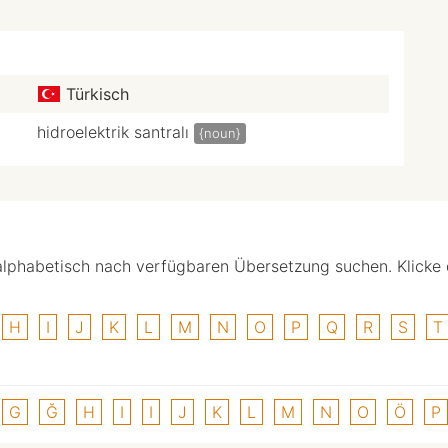
Türkisch
hidroelektrik santralı
{noun}
alphabetisch nach verfügbaren Übersetzung suchen. Klicke
H
I
J
K
L
M
N
O
P
Q
R
S
T
G
Ğ
H
I
I
J
K
L
M
N
O
Ö
P