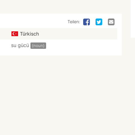
Teilen:
Türkisch
su gücü
{noun}