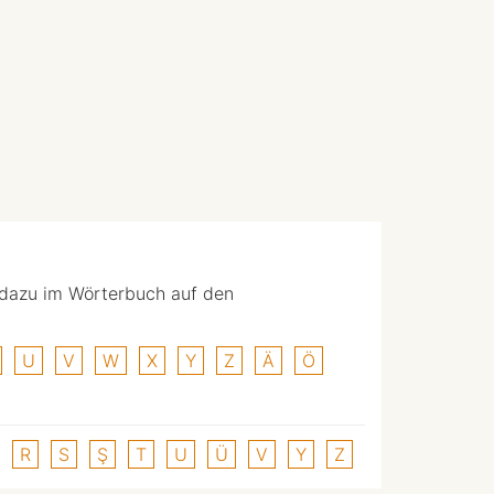
 dazu im Wörterbuch auf den
U
V
W
X
Y
Z
Ä
Ö
R
S
Ş
T
U
Ü
V
Y
Z