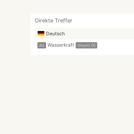
Direkte Treffer
Deutsch
Wasserkraft
die
{noun}
{f}