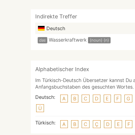
Indirekte Treffer
Deutsch
Wasserkraftwerk
das
{noun}
{n}
Alphabetischer Index
Im Türkisch-Deutsch Übersetzer kannst Du 
Anfangsbuchstaben des gesuchten Wortes.
Deutsch:
A
B
C
D
E
F
G
Ü
Türkisch:
A
B
C
Ç
D
E
F