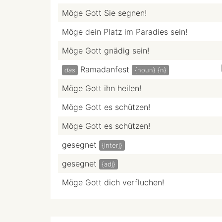
Möge Gott Sie segnen!
Möge dein Platz im Paradies sein!
Möge Gott gnädig sein!
Ramadanfest
das
{noun}
{n}
Möge Gott ihn heilen!
Möge Gott es schützen!
Möge Gott es schützen!
gesegnet
{interj}
gesegnet
{adj}
Möge Gott dich verfluchen!