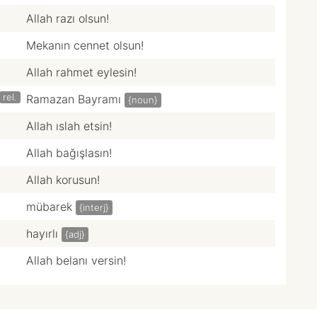
Allah razı olsun!
Mekanın cennet olsun!
Allah rahmet eylesin!
rel.
Ramazan Bayramı
{noun}
Allah ıslah etsin!
Allah bağışlasın!
Allah korusun!
mübarek
{interj}
hayırlı
{adj}
Allah belanı versin!