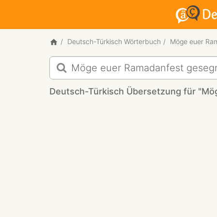
Deutsch-Türkisch Wörterbuch
Möge euer Ram
Deutsch-
Türkisch
Übersetzung
Deutsch-Türkisch Übersetzung für "Mö
für
"Möge
euer
Ramadanfest
gesegnet
sein!"