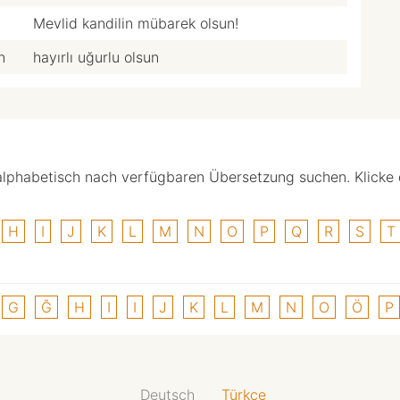
Mevlid kandilin mübarek olsun!
n
hayırlı uğurlu olsun
alphabetisch nach verfügbaren Übersetzung suchen. Klicke
H
I
J
K
L
M
N
O
P
Q
R
S
T
G
Ğ
H
I
I
J
K
L
M
N
O
Ö
P
Deutsch
Türkçe