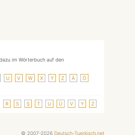
 dazu im Wörterbuch auf den
U
V
W
X
Y
Z
Ä
Ö
R
S
Ş
T
U
Ü
V
Y
Z
© 2007-2026
Deutsch-Tuerkisch.net