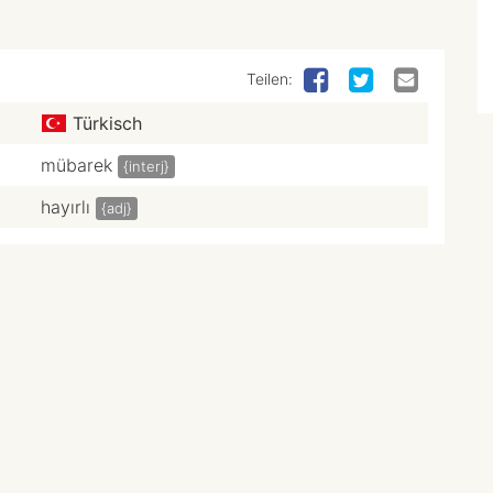
Teilen:
Türkisch
mübarek
{interj}
hayırlı
{adj}