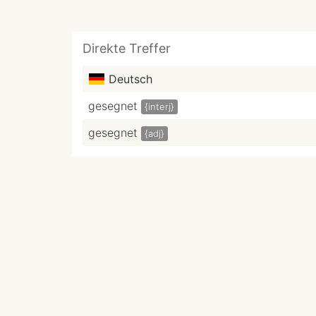
Direkte Treffer
Deutsch
gesegnet
{interj}
gesegnet
{adj}