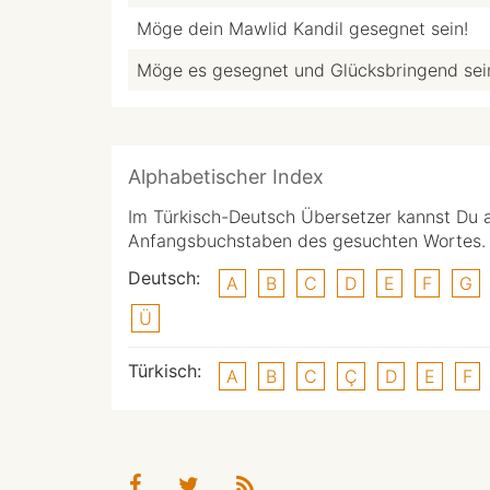
Möge dein Mawlid Kandil gesegnet sein!
Möge es gesegnet und Glücksbringend sei
Alphabetischer Index
Im Türkisch-Deutsch Übersetzer kannst Du 
Anfangsbuchstaben des gesuchten Wortes.
Deutsch:
A
B
C
D
E
F
G
Ü
Türkisch:
A
B
C
Ç
D
E
F