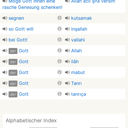
Möge Gott Ihnen eine
Allah acil şifa versin!
rasche Genesung schenken!
segnen
kutsamak
so Gott will
inşallah
bei Gott!
vallahi
Gott
Allah
der
Gott
ilâh
der
Gott
mabut
der
Gott
Tanrı
der
Gott
tanrıça
der
Alphabetischer Index