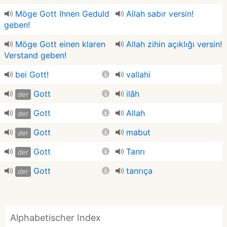
Möge Gott Ihnen Geduld
Allah sabır versin!
geben!
Möge Gott einen klaren
Allah zihin açıklığı versin!
Verstand geben!
bei Gott!
vallahi
Gott
ilâh
der
Gott
Allah
der
Gott
mabut
der
Gott
Tanrı
der
Gott
tanrıça
der
Alphabetischer Index