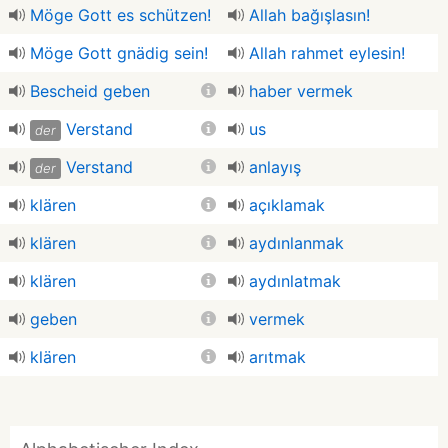
Möge Gott es schützen!
Allah bağışlasın!
Möge Gott gnädig sein!
Allah rahmet eylesin!
Bescheid geben
haber vermek
Verstand
us
der
Verstand
anlayış
der
klären
açıklamak
klären
aydınlanmak
klären
aydınlatmak
geben
vermek
klären
arıtmak