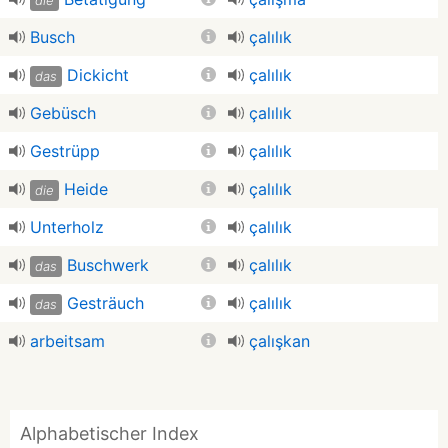
die
Busch
çalılık
Dickicht
çalılık
das
Gebüsch
çalılık
Gestrüpp
çalılık
Heide
çalılık
die
Unterholz
çalılık
Buschwerk
çalılık
das
Gesträuch
çalılık
das
arbeitsam
çalışkan
Alphabetischer Index