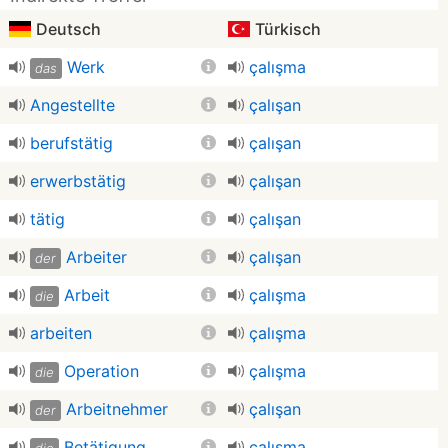
Deutsch
Türkisch
Werk
çalışma
das
Angestellte
çalışan
berufstätig
çalışan
erwerbstätig
çalışan
tätig
çalışan
Arbeiter
çalışan
der
Arbeit
çalışma
die
arbeiten
çalışma
Operation
çalışma
die
Arbeitnehmer
çalışan
der
Betätigung
çalışma