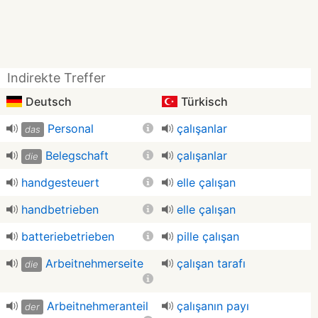
Indirekte Treffer
Deutsch
Türkisch
Personal
çalışanlar
das
Belegschaft
çalışanlar
die
handgesteuert
elle çalışan
handbetrieben
elle çalışan
batteriebetrieben
pille çalışan
Arbeitnehmerseite
çalışan tarafı
die
Arbeitnehmeranteil
çalışanın payı
der