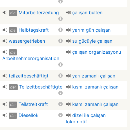
Mitarbeiterzeitung
çalışan bülteni
die
Halbtagskraft
yarım gün çalışan
die
wassergetrieben
su gücüyle çalışan
çalışan organizasyonu
die
Arbeitnehmerorganisation
teilzeitbeschäftigt
yarı zamanlı çalışan
Teilzeitbeschäftigte
kısmi zamanlı çalışan
der
Teilstreitkraft
kısmi zamanlı çalışan
die
Diesellok
dizel ile çalışan
die
lokomotif