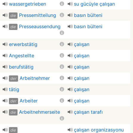
wassergetrieben
su gücüyle çalışan
Pressemitteilung
basın bülteni
die
Presseaussendung
basın bülteni
die
erwerbstätig
çalışan
Angestellte
çalışan
berufstätig
çalışan
Arbeitnehmer
çalışan
der
tätig
çalışan
Arbeiter
çalışan
der
Arbeitnehmerseite
çalışan tarafı
die
çalışan organizasyonu
die