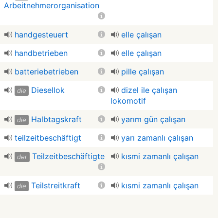
Arbeitnehmerorganisation
handgesteuert
elle çalışan
handbetrieben
elle çalışan
batteriebetrieben
pille çalışan
Diesellok
dizel ile çalışan
die
lokomotif
Halbtagskraft
yarım gün çalışan
die
teilzeitbeschäftigt
yarı zamanlı çalışan
Teilzeitbeschäftigte
kısmi zamanlı çalışan
der
Teilstreitkraft
kısmi zamanlı çalışan
die