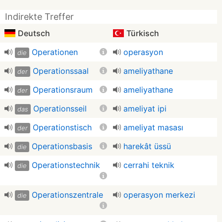
Indirekte Treffer
Deutsch
Türkisch
Operationen
operasyon
die
Operationssaal
ameliyathane
der
Operationsraum
ameliyathane
der
Operationsseil
ameliyat ipi
das
Operationstisch
ameliyat masası
der
Operationsbasis
harekât üssü
die
Operationstechnik
cerrahi teknik
die
Operationszentrale
operasyon merkezi
die