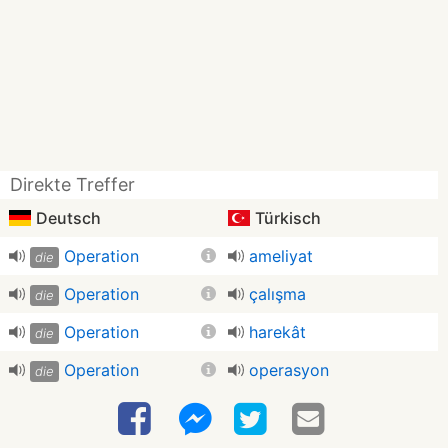
Direkte Treffer
Deutsch
Türkisch
Operation
ameliyat
die
Operation
çalışma
die
Operation
harekât
die
Operation
operasyon
die