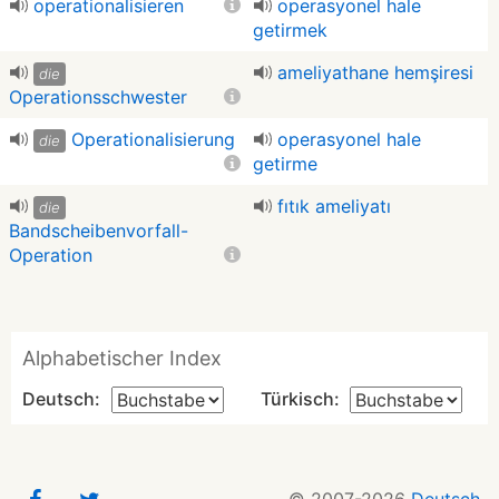
operationalisieren
operasyonel hale
getirmek
ameliyathane hemşiresi
die
Operationsschwester
Operationalisierung
operasyonel hale
die
getirme
fıtık ameliyatı
die
Bandscheibenvorfall-
Operation
Alphabetischer Index
Deutsch:
Türkisch: