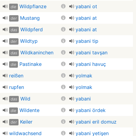
Wildpflanze
yabani ot
die
Mustang
yabani at
der
Wildpferd
yabani at
das
Wildtyp
yabani tip
der
Wildkaninchen
yabani tavşan
das
Pastinake
yabani havuç
die
reißen
yolmak
rupfen
yolmak
Wild
yabani
das
Wildente
yabani ördek
die
Keiler
yabani eril domuz
der
wildwachsend
yabani yetişen