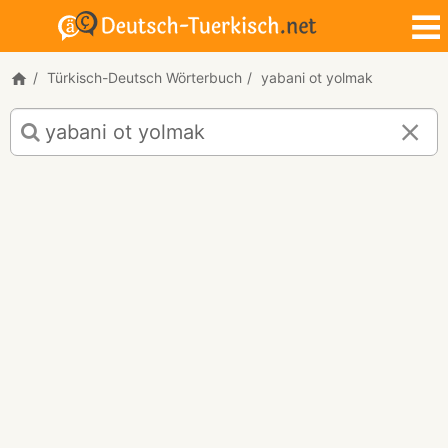
Türkisch-Deutsch Wörterbuch
yabani ot yolmak
Türkisch-
Deutsch
Übersetzung
für
"yabani
ot
yolmak"