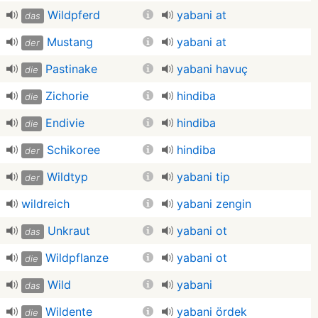
Wildpferd
yabani at
das
Mustang
yabani at
der
Pastinake
yabani havuç
die
Zichorie
hindiba
die
Endivie
hindiba
die
Schikoree
hindiba
der
Wildtyp
yabani tip
der
wildreich
yabani zengin
Unkraut
yabani ot
das
Wildpflanze
yabani ot
die
Wild
yabani
das
Wildente
yabani ördek
die