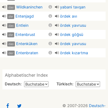
Wildkaninchen
yabani tavşan
das
Entenjagd
ördek avı
die
Entlein
ördek yavrusu
das
Entenbrust
ördek göğsü
die
Entenküken
ördek yavrusu
das
Entenbraten
ördek kızartma
der
Alphabetischer Index
Deutsch:
Türkisch:
© 2007-2026
Deutsch-