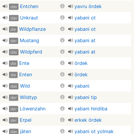
Entchen
yavru ördek
das
Unkraut
yabani ot
das
Wildpflanze
yabani ot
die
Mustang
yabani at
der
Wildpferd
yabani at
das
Ente
ördek
die
Enten
ördek
die
Wild
yabani
das
Wildtyp
yabani tip
der
Löwenzahn
yabani hindiba
der
Erpel
erkek ördek
der
jäten
yabani ot yolmak
das