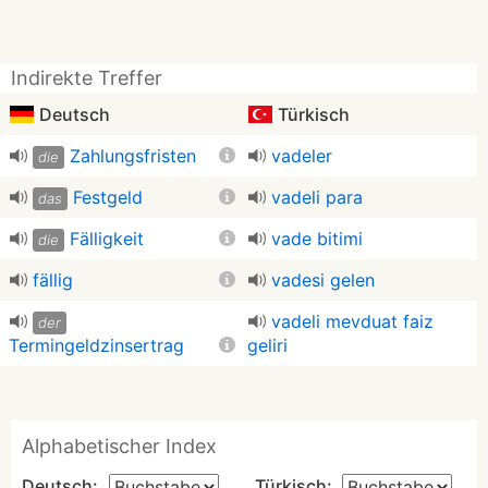
Indirekte Treffer
Deutsch
Türkisch
Zahlungsfristen
vadeler
die
Festgeld
vadeli para
das
Fälligkeit
vade bitimi
die
fällig
vadesi gelen
vadeli mevduat faiz
der
Termingeldzinsertrag
geliri
Alphabetischer Index
Deutsch:
Türkisch: