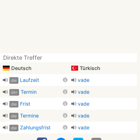
Direkte Treffer
Deutsch
Türkisch
Laufzeit
vade
die
Termin
vade
der
Frist
vade
die
Termine
vade
die
Zahlungsfrist
vade
die