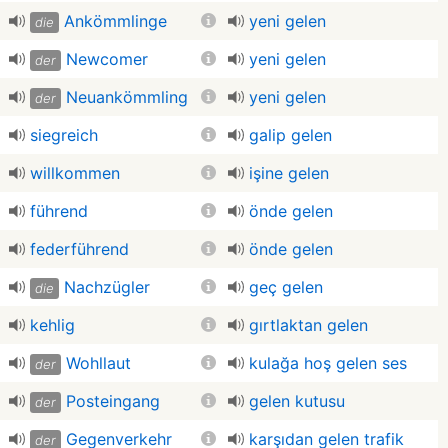
Ankömmlinge
yeni gelen
die
Newcomer
yeni gelen
der
Neuankömmling
yeni gelen
der
siegreich
galip gelen
willkommen
işine gelen
führend
önde gelen
federführend
önde gelen
Nachzügler
geç gelen
die
kehlig
gırtlaktan gelen
Wohllaut
kulağa hoş gelen ses
der
Posteingang
gelen kutusu
der
Gegenverkehr
karşıdan gelen trafik
der