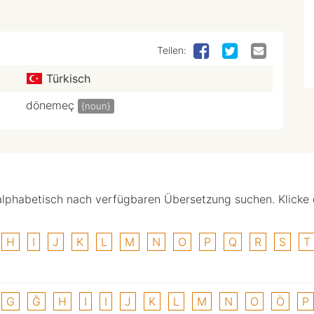
Teilen:
Türkisch
dönemeç
{noun}
alphabetisch nach verfügbaren Übersetzung suchen. Klicke
H
I
J
K
L
M
N
O
P
Q
R
S
T
G
Ğ
H
I
I
J
K
L
M
N
O
Ö
P