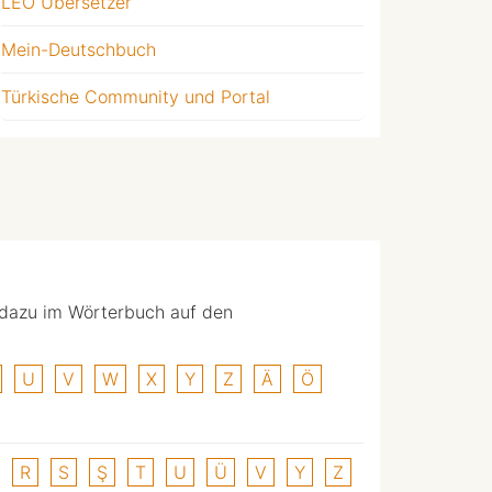
LEO Übersetzer
Mein-Deutschbuch
Türkische Community und Portal
 dazu im Wörterbuch auf den
U
V
W
X
Y
Z
Ä
Ö
R
S
Ş
T
U
Ü
V
Y
Z