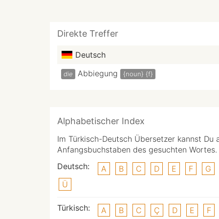
Direkte Treffer
Deutsch
Abbiegung
die
{noun}
{f}
Alphabetischer Index
Im Türkisch-Deutsch Übersetzer kannst Du 
Anfangsbuchstaben des gesuchten Wortes.
Deutsch:
A
B
C
D
E
F
G
Ü
Türkisch:
A
B
C
Ç
D
E
F