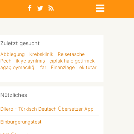
Zuletzt gesucht
Abbiegung
Krebsklinik
Reisetasche
Pech
ikiye ayrılmış
çıplak hale getirmek
ağaç oymacılığı
far
Finanzlage
ek tutar
Nützliches
Dilero - Türkisch Deutsch Übersetzer App
Einbürgerungstest