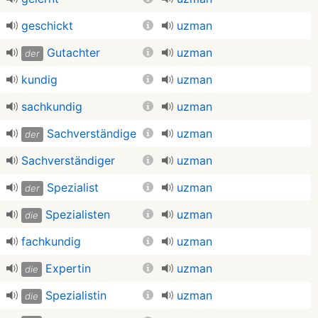
geschickt
uzman
Gutachter
uzman
der
kundig
uzman
sachkundig
uzman
Sachverständige
uzman
der
Sachverständiger
uzman
Spezialist
uzman
der
Spezialisten
uzman
die
fachkundig
uzman
Expertin
uzman
die
Spezialistin
uzman
die