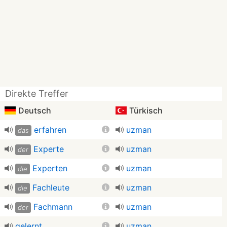
Direkte Treffer
Deutsch
Türkisch
erfahren
uzman
das
Experte
uzman
der
Experten
uzman
die
Fachleute
uzman
die
Fachmann
uzman
der
gelernt
uzman