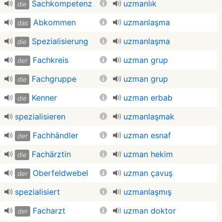
Sachkompetenz
uzmanlık
die
Abkommen
uzmanlaşma
das
Spezialisierung
uzmanlaşma
die
Fachkreis
uzman grup
der
Fachgruppe
uzman grup
die
Kenner
uzman erbab
die
spezialisieren
uzmanlaşmak
Fachhändler
uzman esnaf
der
Fachärztin
uzman hekim
die
Oberfeldwebel
uzman çavuş
der
spezialisiert
uzmanlaşmış
Facharzt
uzman doktor
der