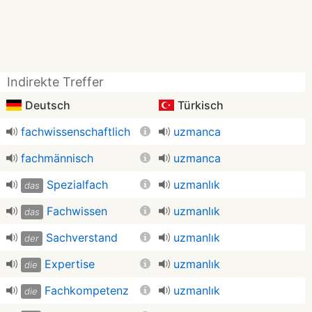
Indirekte Treffer
Deutsch
Türkisch
fachwissenschaftlich
uzmanca
fachmännisch
uzmanca
Spezialfach
uzmanlık
das
Fachwissen
uzmanlık
das
Sachverstand
uzmanlık
der
Expertise
uzmanlık
die
Fachkompetenz
uzmanlık
die