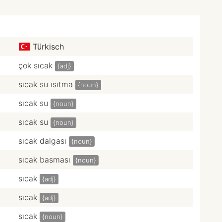
Türkisch
çok sıcak
{adj}
sıcak su ısıtma
{noun}
sıcak su
{noun}
sıcak su
{noun}
sıcak dalgası
{noun}
sıcak basması
{noun}
sıcak
{adj}
sıcak
{adj}
sıcak
{noun}