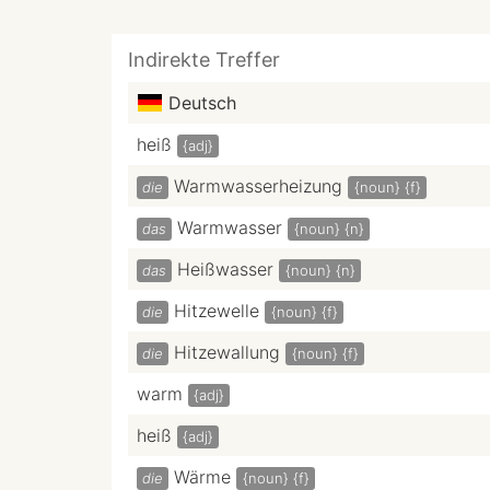
Indirekte Treffer
Deutsch
heiß
{adj}
Warmwasserheizung
die
{noun}
{f}
Warmwasser
das
{noun}
{n}
Heißwasser
das
{noun}
{n}
Hitzewelle
die
{noun}
{f}
Hitzewallung
die
{noun}
{f}
warm
{adj}
heiß
{adj}
Wärme
die
{noun}
{f}