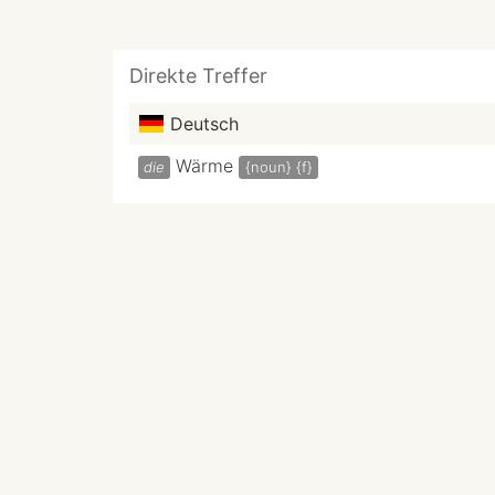
Direkte Treffer
Deutsch
Wärme
die
{noun}
{f}