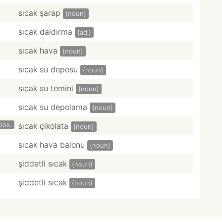
sıcak şarap
{noun}
sıcak daldırma
{adj}
sıcak hava
{noun}
sıcak su deposu
{noun}
sıcak su temini
{noun}
sıcak su depolama
{noun}
ook.
sıcak çikolata
{noun}
sıcak hava balonu
{noun}
şiddetli sıcak
{noun}
şiddetli sıcak
{noun}