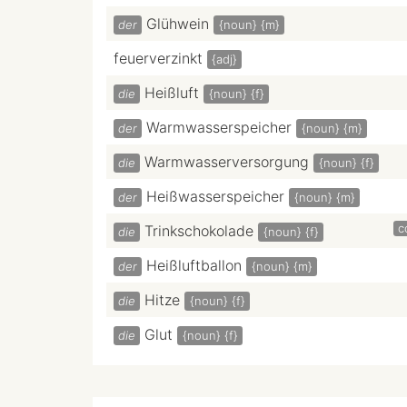
Glühwein
der
{noun}
{m}
feuerverzinkt
{adj}
Heißluft
die
{noun}
{f}
Warmwasserspeicher
der
{noun}
{m}
Warmwasserversorgung
die
{noun}
{f}
Heißwasserspeicher
der
{noun}
{m}
c
Trinkschokolade
die
{noun}
{f}
Heißluftballon
der
{noun}
{m}
Hitze
die
{noun}
{f}
Glut
die
{noun}
{f}