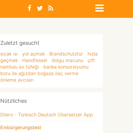
Zuletzt gesucht
sıcak ısı
yol açmak
Brandschutztür
hızla
geçmek
Handfessel
dolgu macunu
çift
namlulu av tüfeği
banka konsorsiyumu
boru ile ağızdan boğaza ilaç verme
önleme avcıları
Nützliches
Dilero - Türkisch Deutsch Übersetzer App
Einbürgerungstest