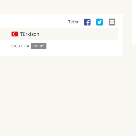
Teilen:
Türkisch
sıcak ısı
{noun}