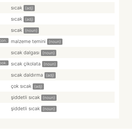
sıcak
{adj}
sıcak
{adj}
sıcak
{noun}
con.
malzeme temini
{noun}
sıcak dalgası
{noun}
ook.
sıcak çikolata
{noun}
sıcak daldırma
{adj}
çok sıcak
{adj}
şiddetli sıcak
{noun}
şiddetli sıcak
{noun}