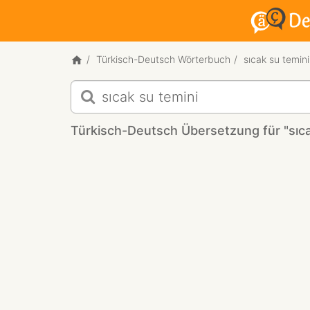
Türkisch-Deutsch Wörterbuch
sıcak su temini
Türkisch-
Deutsch
Übersetzung
Türkisch-Deutsch Übersetzung für "sıca
für
"sıcak
su
temini"