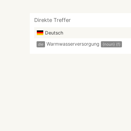
Direkte Treffer
Deutsch
Warmwasserversorgung
die
{noun}
{f}