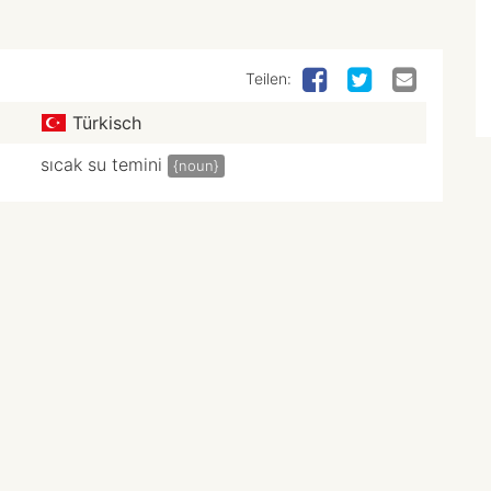
Teilen:
Türkisch
sıcak su temini
{noun}