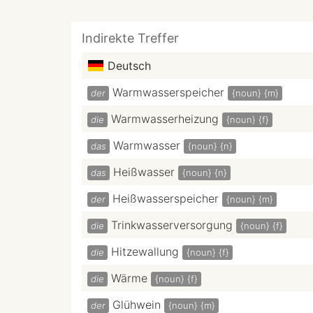
Indirekte Treffer
Deutsch
Warmwasserspeicher
der
{noun}
{m}
Warmwasserheizung
die
{noun}
{f}
Warmwasser
das
{noun}
{n}
Heißwasser
das
{noun}
{n}
Heißwasserspeicher
der
{noun}
{m}
Trinkwasserversorgung
die
{noun}
{f}
Hitzewallung
die
{noun}
{f}
Wärme
die
{noun}
{f}
Glühwein
der
{noun}
{m}