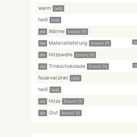
warm
{adj}
heiß
{adj}
Wärme
die
{noun}
{f}
e
Materiallieferung
die
{noun}
{f}
Hitzewelle
die
{noun}
{f}
c
Trinkschokolade
die
{noun}
{f}
feuerverzinkt
{adj}
heiß
{adj}
Hitze
die
{noun}
{f}
Glut
die
{noun}
{f}