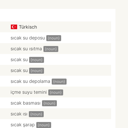
Türkisch
sıcak su deposu
{noun}
sıcak su ısıtma
{noun}
sıcak su
{noun}
sıcak su
{noun}
sıcak su depolama
{noun}
içme suyu temini
{noun}
sıcak basması
{noun}
sıcak ısı
{noun}
sıcak şarap
{noun}