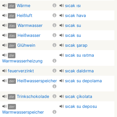
Wärme
sıcak ısı
die
Heißluft
sıcak hava
die
Warmwasser
sıcak su
das
Heißwasser
sıcak su
das
Glühwein
sıcak şarap
der
sıcak su ısıtma
die
Warmwasserheizung
feuerverzinkt
sıcak daldırma
Heißwasserspeicher
sıcak su depolama
der
Trinkschokolade
sıcak çikolata
die
sıcak su deposu
der
Warmwasserspeicher