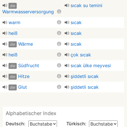
sıcak su temini
die
Warmwasserversorgung
warm
sıcak
heiß
sıcak
Wärme
sıcak
die
heiß
çok sıcak
Südfrucht
sıcak ülke meyvesi
die
Hitze
şiddetli sıcak
die
Glut
şiddetli sıcak
die
Alphabetischer Index
Deutsch:
Türkisch: