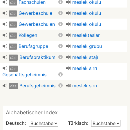
Fachschulen
meslek okulu
die
Gewerbeschule
meslek okulu
die
Gewerbeschulen
meslek okulu
die
Kollegen
meslektaslar
die
Berufsgruppe
meslek grubu
die
Berufspraktikum
meslek stajı
das
meslek sırrı
das
Geschäftsgeheimnis
Berufsgeheimnis
meslek sırrı
das
Alphabetischer Index
Deutsch:
Türkisch: