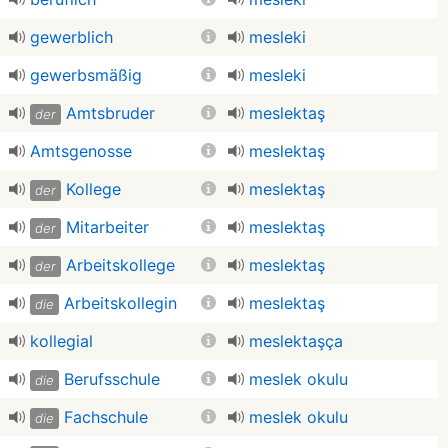
gewerblich
mesleki
gewerbsmäßig
mesleki
Amtsbruder
meslektaş
der
Amtsgenosse
meslektaş
Kollege
meslektaş
der
Mitarbeiter
meslektaş
der
Arbeitskollege
meslektaş
der
Arbeitskollegin
meslektaş
die
kollegial
meslektaşça
Berufsschule
meslek okulu
die
Fachschule
meslek okulu
die