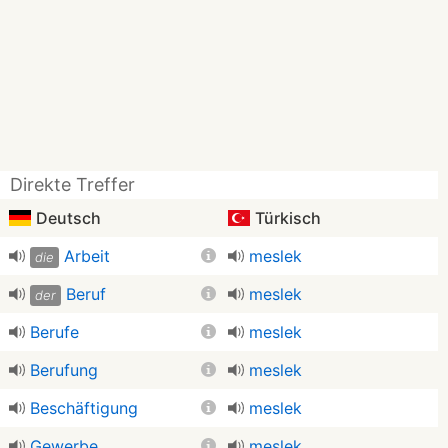
Direkte Treffer
Deutsch
Türkisch
Arbeit
meslek
die
Beruf
meslek
der
Berufe
meslek
Berufung
meslek
Beschäftigung
meslek
Gewerbe
meslek