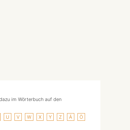
 dazu im Wörterbuch auf den
U
V
W
X
Y
Z
Ä
Ö