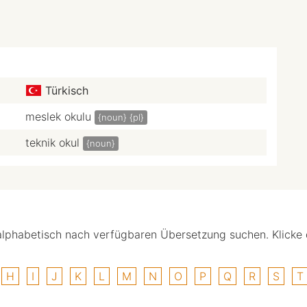
Türkisch
meslek okulu
{noun}
{pl}
teknik okul
{noun}
alphabetisch nach verfügbaren Übersetzung suchen. Klicke
H
I
J
K
L
M
N
O
P
Q
R
S
T