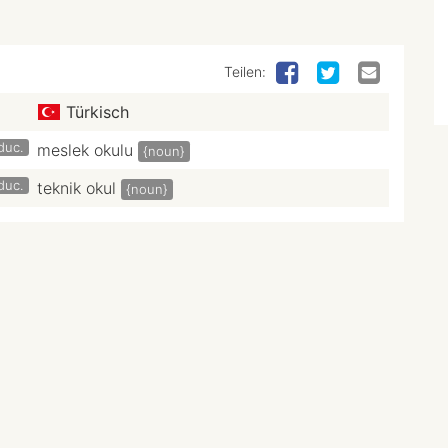
Teilen:
Türkisch
duc.
meslek okulu
{noun}
duc.
teknik okul
{noun}