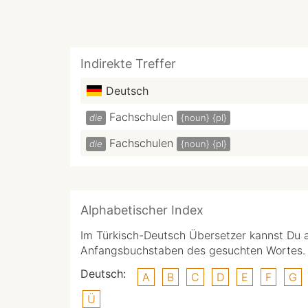
Indirekte Treffer
Deutsch
Fachschulen
die
{noun}
{pl}
Fachschulen
die
{noun}
{pl}
Alphabetischer Index
Im Türkisch-Deutsch Übersetzer kannst Du 
Anfangsbuchstaben des gesuchten Wortes.
Deutsch:
A
B
C
D
E
F
G
Ü