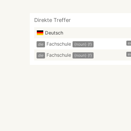
Direkte Treffer
Deutsch
e
Fachschule
die
{noun}
{f}
e
Fachschule
die
{noun}
{f}