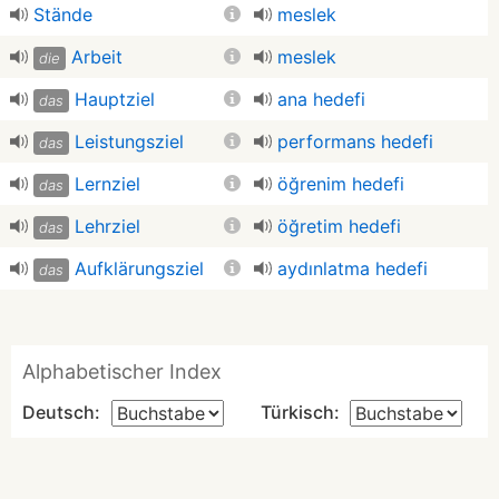
Stände
meslek
Arbeit
meslek
die
Hauptziel
ana hedefi
das
Leistungsziel
performans hedefi
das
Lernziel
öğrenim hedefi
das
Lehrziel
öğretim hedefi
das
Aufklärungsziel
aydınlatma hedefi
das
Alphabetischer Index
Deutsch:
Türkisch: