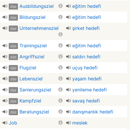
Ausbildungsziel
eğitim hedefi
das
Bildungsziel
eğitim hedefi
das
Unternehmensziel
şirket hedefi
das
Trainingsziel
eğitim hedefi
das
Angriffsziel
saldırı hedefi
das
Flugziel
uçuş hedefi
das
Lebensziel
yaşam hedefi
das
Sanierungsziel
yenileme hedefi
das
Kampfziel
savaş hedefi
das
Beratungsziel
danışmanlık hedefi
das
Job
meslek