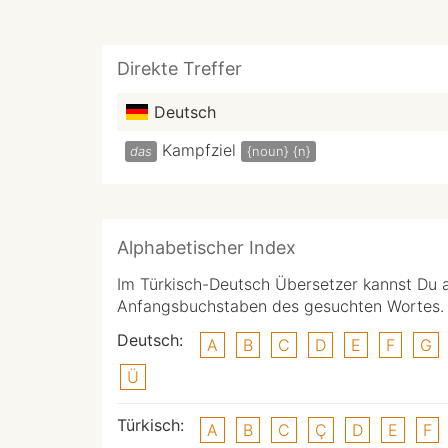
Direkte Treffer
Deutsch
Kampfziel
das
{noun}
{n}
Alphabetischer Index
Im Türkisch-Deutsch Übersetzer kannst Du 
Anfangsbuchstaben des gesuchten Wortes.
Deutsch:
A
B
C
D
E
F
G
Ü
Türkisch:
A
B
C
Ç
D
E
F