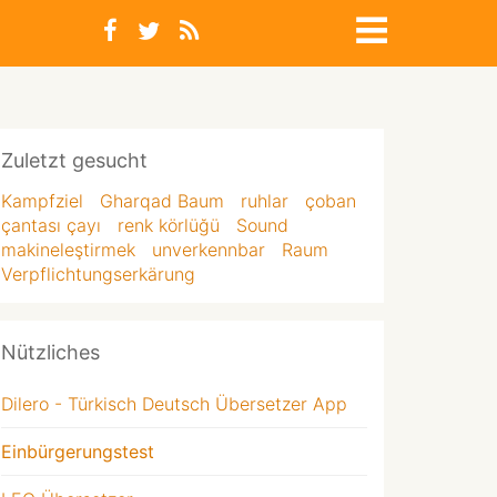
Zuletzt gesucht
Kampfziel
Gharqad Baum
ruhlar
çoban
çantası çayı
renk körlüğü
Sound
makineleştirmek
unverkennbar
Raum
Verpflichtungserkärung
Nützliches
Dilero - Türkisch Deutsch Übersetzer App
Einbürgerungstest