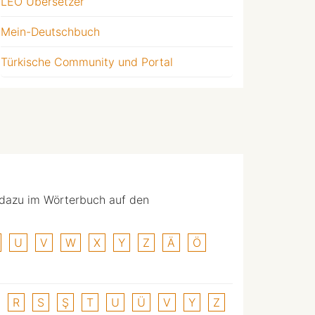
LEO Übersetzer
Mein-Deutschbuch
Türkische Community und Portal
 dazu im Wörterbuch auf den
U
V
W
X
Y
Z
Ä
Ö
R
S
Ş
T
U
Ü
V
Y
Z