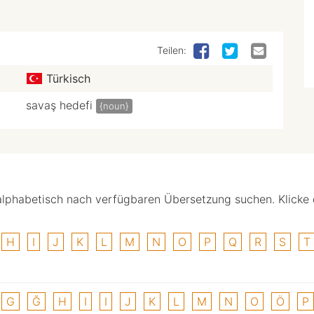
Teilen:
Türkisch
savaş hedefi
{noun}
alphabetisch nach verfügbaren Übersetzung suchen. Klicke
H
I
J
K
L
M
N
O
P
Q
R
S
T
G
Ğ
H
I
I
J
K
L
M
N
O
Ö
P