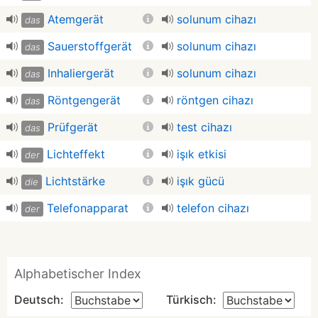
Atemgerät
solunum cihazı
das
Sauerstoffgerät
solunum cihazı
das
Inhaliergerät
solunum cihazı
das
Röntgengerät
röntgen cihazı
das
Prüfgerät
test cihazı
das
Lichteffekt
işık etkisi
der
Lichtstärke
işık gücü
die
Telefonapparat
telefon cihazı
der
Alphabetischer Index
Deutsch:
Türkisch: