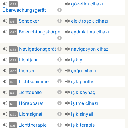
gözetim cihazı
das
Überwachungsgerät
Schocker
elektroşok cihazı
der
Beleuchtungskörper
aydınlatma cihazı
der
Navigationsgerät
navigasyon cihazı
das
Lichtjahr
işık yılı
das
Piepser
çağrı cihazı
der
Lichtschimmer
işık parıltısı
der
Lichtquelle
işık kaynağı
die
Hörapparat
işitme cihazı
der
Lichtsignal
işık sinyali
das
Lichttherapie
işık terapisi
die