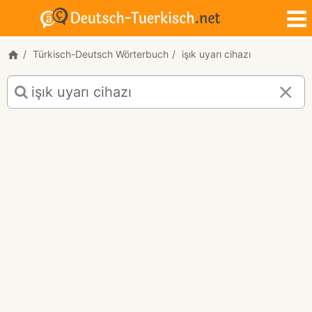
Türkisch-Deutsch Wörterbuch
işık uyarı cihazı
Türkisch-
Deutsch
Übersetzung
für
"işık
uyarı
cihazı"