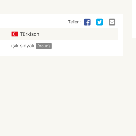
Teilen:
Türkisch
işık sinyali
{noun}