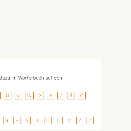
 dazu im Wörterbuch auf den
U
V
W
X
Y
Z
Ä
Ö
R
S
Ş
T
U
Ü
V
Y
Z