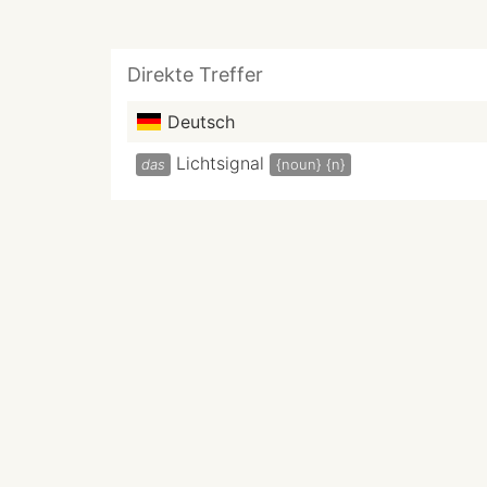
Direkte Treffer
Deutsch
Lichtsignal
das
{noun}
{n}