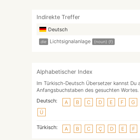
Indirekte Treffer
Deutsch
Lichtsignalanlage
die
{noun}
{f}
Alphabetischer Index
Im Türkisch-Deutsch Übersetzer kannst Du 
Anfangsbuchstaben des gesuchten Wortes.
Deutsch:
A
B
C
D
E
F
G
Ü
Türkisch:
A
B
C
Ç
D
E
F