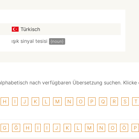
Türkisch
ışık sinyal tesisi
{noun}
alphabetisch nach verfügbaren Übersetzung suchen. Klicke
H
I
J
K
L
M
N
O
P
Q
R
S
T
G
Ğ
H
I
I
J
K
L
M
N
O
Ö
P